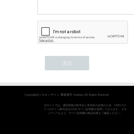
Copyright(C) ネオンサイン 看板製作 Sundays All Rights Reserved.
当サイトでは、通信情報の暗号化と実在性の証明のため、GMOグロ
ーバルサイン株式会社のSSLサーバ証明書を使用しております。 セキ
ュアシールより、サーバ証明書の検証結果をご確認ください。