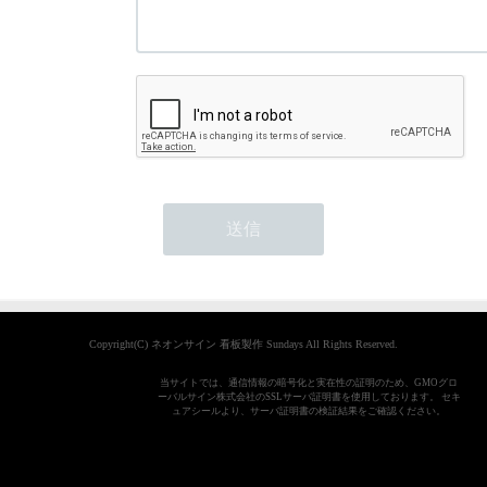
Copyright(C) ネオンサイン 看板製作 Sundays All Rights Reserved.
当サイトでは、通信情報の暗号化と実在性の証明のため、GMOグロ
ーバルサイン株式会社のSSLサーバ証明書を使用しております。 セキ
ュアシールより、サーバ証明書の検証結果をご確認ください。